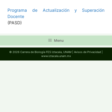
Programa de Actualización y Superación
Docente
(PASD)
Menu
© 2026 Carrera de Biología FES Iztacala, UNAM |
Avisos de Privacidad
|
www.iztacala.unam.mx