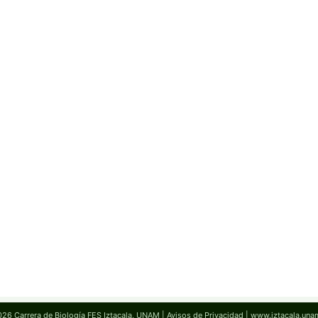
26 Carrera de Biología FES Iztacala, UNAM |
Avisos de Privacidad
|
www.iztacala.un